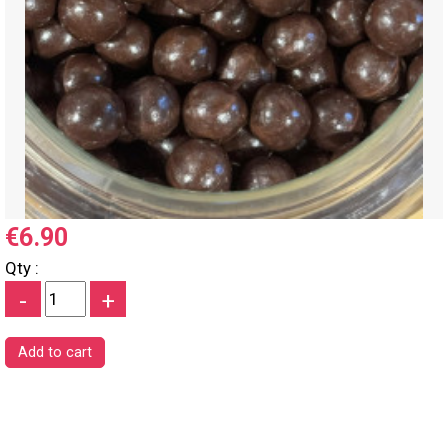
€6.90
Qty :
-
+