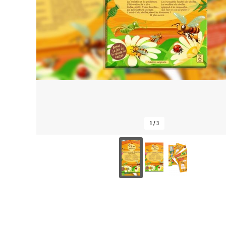
1
/
3