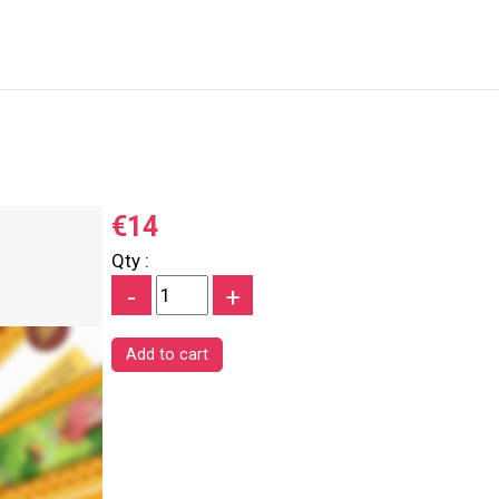
€14
Qty :
-
+