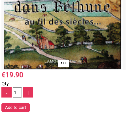
1
/
2
€19.90
Qty :
-
+